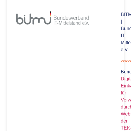
BITM
|
Bund
IT-
Mitte
e.V.
www.
Beric
Digit
Eink
für
Verw
durc
Webs
der
TEK