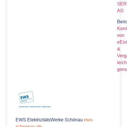
SER
AG
Beric
Komb
von
eEin
&
Verg
leich
gema
EWS ElektrizitätsWerke Schönau
ews-
schoenau.de