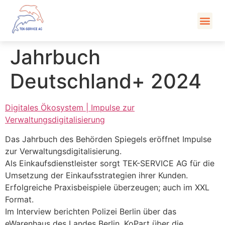
Kont
Jahrbuch
Deutschland+ 2024
Digitales Ökosystem | Impulse zur
Verwaltungsdigitalisierung
Das Jahrbuch des Behörden Spiegels eröffnet Impulse
zur Verwaltungsdigitalisierung.
Als Einkaufsdienstleister sorgt TEK-SERVICE AG für die
Umsetzung der Einkaufsstrategien ihrer Kunden.
Erfolgreiche Praxisbeispiele überzeugen; auch im XXL
Format.
Im Interview berichten Polizei Berlin über das
eWarenhaus des Landes Berlin, KoPart über die